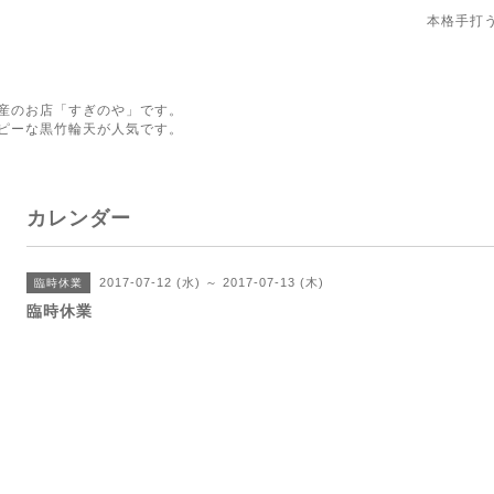
本格手打
産のお店「すぎのや」です。
ピーな黒竹輪天が人気です。
カレンダー
2017-07-12 (水) ～ 2017-07-13 (木)
臨時休業
臨時休業