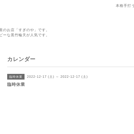
本格手打
産のお店「すぎのや」です。
ピーな黒竹輪天が人気です。
カレンダー
2022-12-17 (土) ～ 2022-12-17 (土)
臨時休業
臨時休業