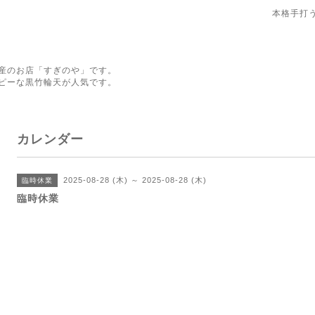
本格手打
産のお店「すぎのや」です。
ピーな黒竹輪天が人気です。
カレンダー
2025-08-28 (木) ～ 2025-08-28 (木)
臨時休業
臨時休業