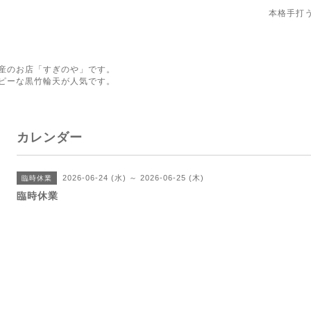
本格手打
産のお店「すぎのや」です。
ピーな黒竹輪天が人気です。
カレンダー
2026-06-24 (水) ～ 2026-06-25 (木)
臨時休業
臨時休業