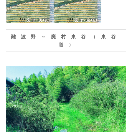
難 波 野 ～ 廃 村 東 谷 （ 東 谷
道 ）
東谷道