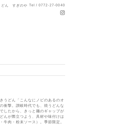
Tel / 0772-27-0040
うどん すぎのや
きうどん「こんなにノビのあるのオ
の衝撃。讃岐
時代でも、焼うどんな
でしたから、きっと麺のギャップが
どんが際立つよう、具材や味付けは
・牛肉・粉末ソース）。季節限定。