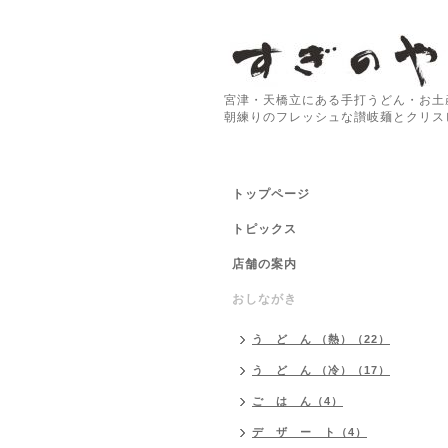
宮津・天橋立にある手打うどん・お土
朝練りのフレッシュな讃岐麺とクリス
トップページ
トピックス
店舗の案内
おしながき
う ど ん （熱）（22）
う ど ん （冷）（17）
ご は ん（4）
デ ザ ー ト（4）