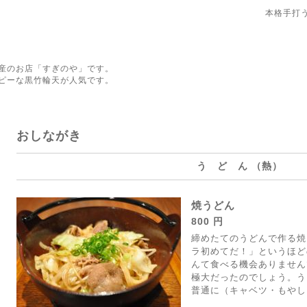
本格手打
産のお店「すぎのや」です。
ピーな黒竹輪天が人気です。
おしながき
う ど ん （熱）
焼うどん
800 円
締めたてのうどんで作る焼
ラ初めてだ！」というほど
んて食べる機会ありません
極大だったのでしょう。う
普通に（キャベツ・もやし