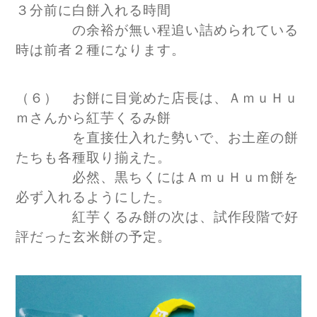
３分前に白餅入れる時間
の余裕が無い程追い詰められている
時は前者２種になります。
（６） お餅に目覚めた店長は、ＡｍｕＨｕ
ｍさんから紅芋くるみ餅
を直接仕入れた勢いで、お土産の餅
たちも各種取り揃えた。
必然、黒ちくにはＡｍｕＨｕｍ餅を
必ず入れるようにした。
紅芋くるみ餅の次は、試作段階で好
評だった玄米餅の予定。